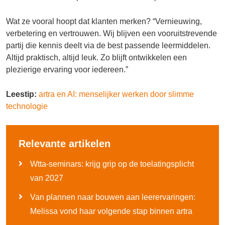
Wat ze vooral hoopt dat klanten merken? “Vernieuwing,
verbetering en vertrouwen. Wij blijven een vooruitstrevende
partij die kennis deelt via de best passende leermiddelen.
Altijd praktisch, altijd leuk. Zo blijft ontwikkelen een
plezierige ervaring voor iedereen.”
Leestip:
artra en AI: menselijker werken door slimme
technologie
Relevante artikelen
Wtta-seminars: krijg grip op de toelatingsplicht
van 2027
Van plannen naar bouwen aan leerervaringen:
Melissa vond haar volgende stap binnen artra