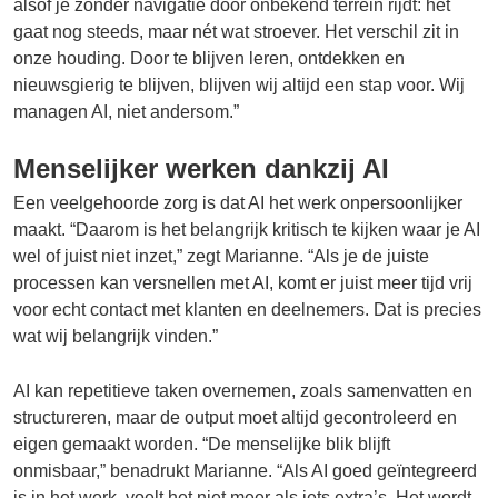
alsof je zonder navigatie door onbekend terrein rijdt: het
gaat nog steeds, maar nét wat stroever. Het verschil zit in
onze houding. Door te blijven leren, ontdekken en
nieuwsgierig te blijven, blijven wij altijd een stap voor. Wij
managen AI, niet andersom.”
Menselijker werken dankzij AI
Een veelgehoorde zorg is dat AI het werk onpersoonlijker
maakt. “Daarom is het belangrijk kritisch te kijken waar je AI
wel of juist niet inzet,” zegt Marianne. “Als je de juiste
processen kan versnellen met AI, komt er juist meer tijd vrij
voor echt contact met klanten en deelnemers. Dat is precies
wat wij belangrijk vinden.”
AI kan repetitieve taken overnemen, zoals samenvatten en
structureren, maar de output moet altijd gecontroleerd en
eigen gemaakt worden. “De menselijke blik blijft
onmisbaar,” benadrukt Marianne. “Als AI goed geïntegreerd
is in het werk, voelt het niet meer als iets extra’s. Het wordt