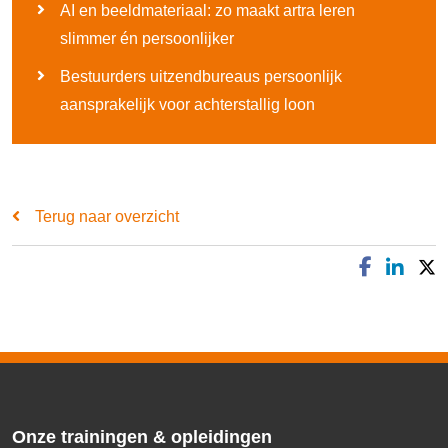
AI en beeldmateriaal: zo maakt artra leren
slimmer én persoonlijker
Bestuurders uitzendbureaus persoonlijk
aansprakelijk voor achterstallig loon
Terug naar overzicht
Onze trainingen & opleidingen