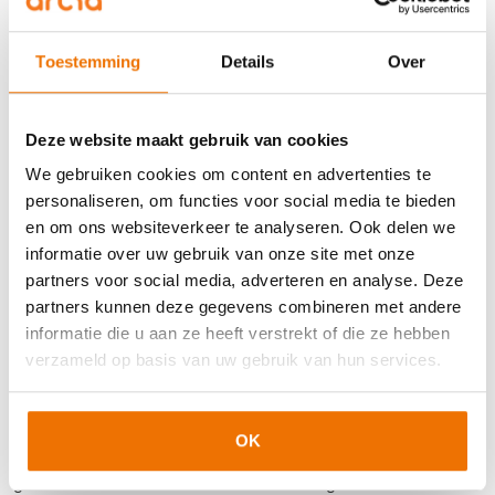
klant.
E-learning:
GPT’s helpen bij het herschrijven en
Toestemming
Details
Over
structureren van content, zodat ontwikkelaars meer tijd
hebben voor het ontwikkelen van nieuwe trainingen of
Deze website maakt gebruik van cookies
onderzoek.
Marketing:
GPT’s ondersteunen bij het schrijven van
We gebruiken cookies om content en advertenties te
webteksten voor nieuwe trainingen, inclusief SEO-
personaliseren, om functies voor social media te bieden
optimalisatie.
en om ons websiteverkeer te analyseren. Ook delen we
informatie over uw gebruik van onze site met onze
Niet elk experiment levert meteen het gewenste resultaat
partners voor social media, adverteren en analyse. Deze
op. “Wat we hebben ontdekt, is dat het helpt om grote
partners kunnen deze gegevens combineren met andere
doelen op te knippen in kleine stappen. Vaak bereik je
informatie die u aan ze heeft verstrekt of die ze hebben
hetzelfde resultaat met kleine optimalisaties in plaats van
verzameld op basis van uw gebruik van hun services.
één groot project,” aldus Marianne.
Waar ze het meest trots op is? “Voor mij zit het vooral in de
OK
acceptatie binnen het team. Collega’s zijn nieuwsgierig en
gedreven om met AI te werken. Die energie maakt het